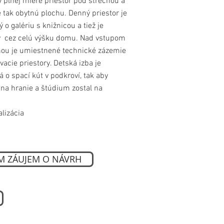
v plnej miere priestor pod strechou a
 tak obytnú plochu. Denný priestor je
 o galériu s knižnicou a tiež je
ý cez celú výšku domu. Nad vstupom
ňou je umiestnené technické zázemie
vacie priestory. Detská izba je
 o spací kút v podkroví, tak aby
 na hranie a štúdium zostal na
alizácia
 ZÁUJEM O NÁVRH