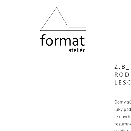
Z.B_
ROD
LES
Domy sú
lúky po
je navrh
rozumný