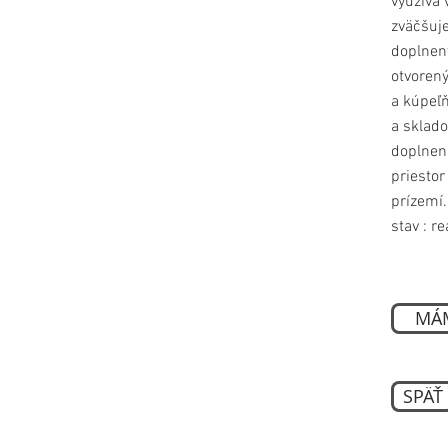
využíva 
zväčšuje
doplnený
otvoren
a kúpeľ
a sklado
doplnená
priestor
prízemí.
stav : re
MÁM
SPÄŤ