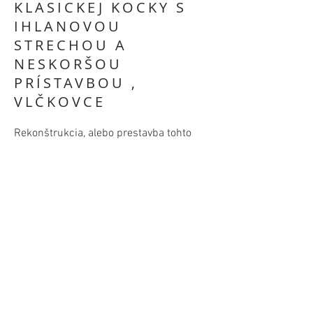
KLASICKEJ KOCKY S
IHLANOVOU
STRECHOU A
NESKORŠOU
PRÍSTAVBOU ,
VLČKOVCE
Rekonštrukcia, alebo prestavba tohto
rodinného domu sa deje v prevažne
vnútri domu, kde búrame pár otvorov a
tvoríme otvorený pôdorys, otvárame
strop a tvoríme tak vzdušný priestor.
Hneď v následnom kroku ho prepájame
so záhradou, do ktorej sa dom otvára a
vo finále tak získavame skvelý denný
priestor prepojený so záhradou. Dom
"klasická kocka" už dávnejšie získal
prístavbu a my sme hľadali riešenie ako