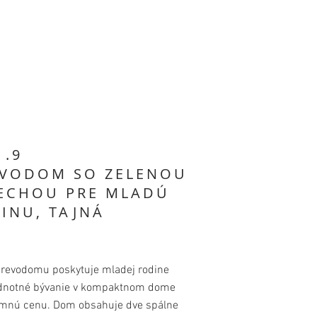
1.9
VODOM SO ZELENOU
ECHOU PRE MLADÚ
INU, TAJNÁ
drevodomu poskytuje mladej rodine
dnotné bývanie v kompaktnom dome
umnú cenu. Dom obsahuje dve spálne