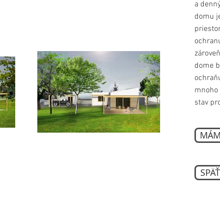
a denný
domu je
priesto
ochranu
zároveň
dome bu
ochraňu
mnoho 
stav pr
MÁM
SPÄŤ