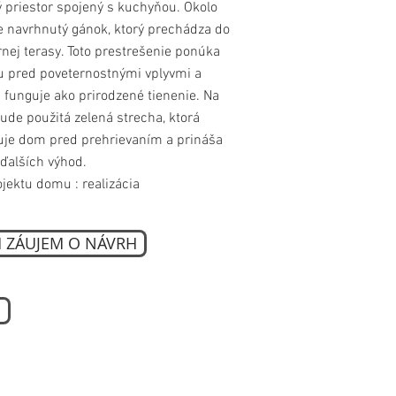
 priestor spojený s kuchyňou. Okolo
 navrhnutý gánok, ktorý prechádza do
rnej terasy. Toto prestrešenie ponúka
 pred poveternostnými vplyvmi a
 funguje ako prirodzené tienenie. Na
de použitá zelená strecha, ktorá
je dom pred prehrievaním a prináša
ďalších výhod.
ojektu domu :
realizácia
 ZÁUJEM O NÁVRH