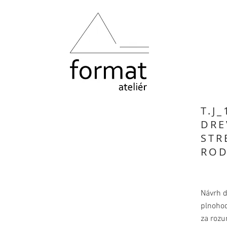
T.J_
DRE
STR
ROD
Návrh 
plnoho
za roz