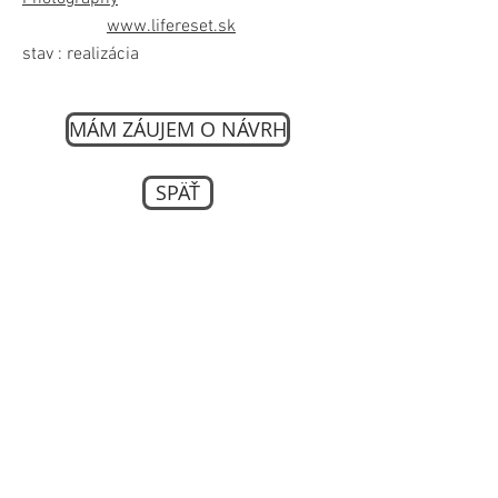
www.lifereset.sk
stav : realizácia
MÁM ZÁUJEM O NÁVRH
SPÄŤ
projekty rodinných domo,
projekt
homereset
lifereset
archinet
archiweb
cezaar
ceny za architekturu
predaj domov
projekt novostavby
predaj bytov
novostavby projekty