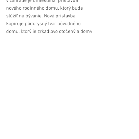
v záhrade je umiestená prístavba
nového rodinného domu, ktorý bude
slúžiť na bývanie. Nová prístavba
kopíruje pôdorysný tvar pôvodného
domu, ktorý je zrkadlovo otočený a domy
sú spojené kŕčkom, ktorý tvorí hlavný
vstup do domu a je tiež komunikačný
uzol. Starý a nový dom tak spolu
vytvárajú príjemne uzavreté a súkromné
nádvorie s osobitou atmosférou. Za
domom sa nachádza pekná záhrada, do
ktorej sa nový dom otvára a vytvára tak
pekné prepojenie medzi interiérom a
exteriérom. Oba domy si zachovávajú
architektonický ráz odpovedajúci doby
vzniku domu vďaka čomu tvoria pekný
harmonický celok.
stav : spracovávanie projektov