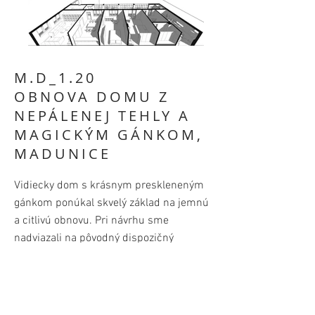
M.D_1.20
OBNOVA DOMU Z
NEPÁLENEJ TEHLY A
MAGICKÝM GÁNKOM,
MADUNICE
Vidiecky dom s krásnym preskleneným
gánkom ponúkal skvelý základ na jemnú
a citlivú obnovu. Pri návrhu sme
nadviazali na pôvodný dispozičný
charakter domu s priechodnými izbami,
ale zároveň sme dom upravili tak aby
každá izba, ponúkla obyvateľom
súkromie a samostatný vstup. Predná