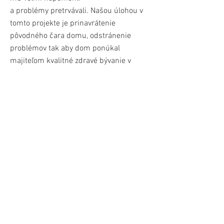
a problémy pretrvávali. Našou úlohou v
tomto projekte je prinavrátenie
pôvodného čara domu, odstránenie
problémov tak aby dom ponúkal
majiteľom kvalitné zdravé bývanie v
správne obnovenom dome bez
akýchkoľvek kompromisov.
V objekte sme znovu obnovili pôvodný
vstup odklial je cez vstupnú halu
prístupný denný priestor, ktorý je
otvorený po celej výške domu a je
prepojený so záhradou a terasou. Izba
smerom do ulice bude využitá ako
detská a je navrhnutá ako dvoj úrovňová.
Prízemie slúži ako herňa a študovňa.
Podkrovná časť izby je navrhnutá na
spanie a oddych. Zóna pre rodičov je
situovaná v pôvodnej prístavbe v zadnej