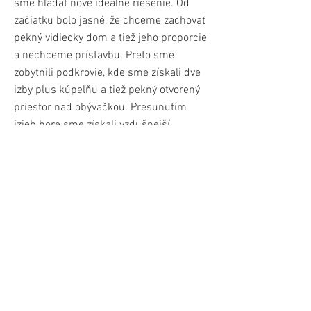
sme hľadať nové ideálne riešenie. Od
začiatku bolo jasné, že chceme zachovať
pekný vidiecky dom a tiež jeho proporcie
a nechceme prístavbu. Preto sme
zobytnili podkrovie, kde sme získali dve
izby plus kúpeľňu a tiež pekný otvorený
priestor nad obývačkou. Presunutím
izieb hore sme získali vzdušnejší
pôdorys prízemia domu. Na čom získal
najviac denný priestor, ktorý je teraz tak
akurát. Miesto v ňom si našlo aj piano a
samozrejme aj všetko zázemie a
dostatok úložných priestorov. V prízemí
máme ešte jednu veľkú izbu, ktorej časť
je premenná na pracovňu. Dispozíciu
domu sme navrhli čo najviac efektívne a
bez zbytočných nevyužitých plôch, vďaka
čomu aj pôvodný vidiecky domček