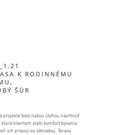
_1.21
RASA K RODINNÉMU
MU,
UBÝ ŠÚR
o projekte bolo našou úlohou navrhnúť
, ktorá klientom zvýši komfort bývania
veň ich prepojí so záhradou. Terasu