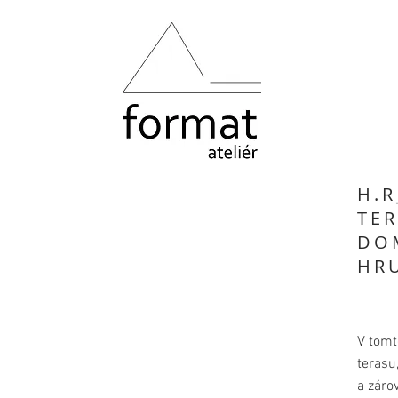
H.R
TE
DO
HR
V tomt
terasu
a záro