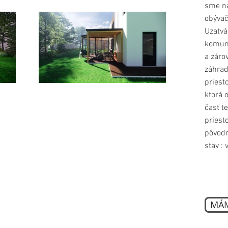
sme na
obývač
Uzatvá
komun
a záro
záhrad
priest
ktorá 
časť t
priest
pôvodn
stav : 
MÁM