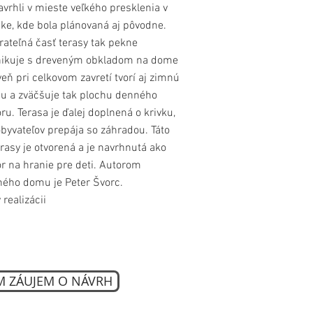
vrhli v mieste veľkého presklenia v
ke, kde bola plánovaná aj pôvodne.
rateľná časť terasy tak pekne
ikuje s dreveným obkladom na dome
veň pri celkovom zavretí tvorí aj zimnú
u a zväčšuje tak plochu denného
oru. Terasa je ďalej doplnená o krivku,
obyvateľov prepája so záhradou. Táto
erasy je otvorená a je navrhnutá ako
or na hranie pre deti. Autorom
ého domu je Peter Švorc.
v realizácii
 ZÁUJEM O NÁVRH