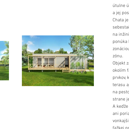
útulne ú
a jej po
Chata je
sebestač
na inžin
ponúka k
zonácio
zónu.
Objekt z
okolím 
prvkov, 
terasu a
na pesto
strane j
A keďže
ani pori
vonkajši
ťažkej p