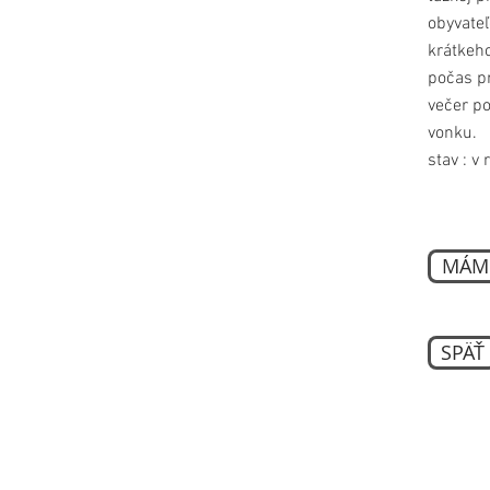
obyvate
krátkeho
počas p
večer po
vonku.
stav : v
MÁM 
SPÄŤ
projekty rodinných dom