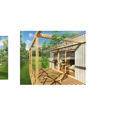
projekt
homereset
lifereset
archinet
archiweb
cezaar
ceny za architekturu
predaj domov
projekt novostavby
predaj bytov
novostavby projekty
katalogove domy
stary dom prerabka
rekosntrukcia projekt
stavba domu
stavebna firma, agchit
najlepsi arcghitekti
, reality, bazos preda
willowe stavby spolup