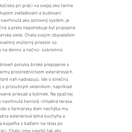
točisko pri práci na svojej eko farme
stupom zveľaďovaní a budovaní.
 navrhnutá ako ostrovný systém, je
ná a preto nepotrebuje byť pripojená
ierske siete. Chata svojim obyvateľom
valitný vnútorný priestor so
u na dennú a nočnú- súkromnú
ároveň ponuka široké prepojenie s
farmy prostredníctvom exteriérových
ktoré naň nadväzujú. Ide o slnečnú
j s príslušným skleníkom, napríklad
vanie priesad a byliniek. Na opačnej
e navrhnutá tienistá -chladná terasa.
 ide o farmársky dom nechýba mu
adna exteriérová letná kuchyňa a
a kúpeľňa s kaďami na relax po
ráci. Chatu sme navrhli tak aby