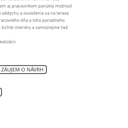
ľom aj pracovníkom ponúkla možnosť
 oddychu a osvieženia sa na terase
racovného dňa a toho poriadneho
 šichte interiéry a samozrejme tiež
realizácii
ZÁUJEM O NÁVRH
o,