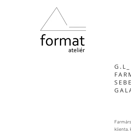
G.L_
FAR
SEB
GAL
Farmárs
klienta,