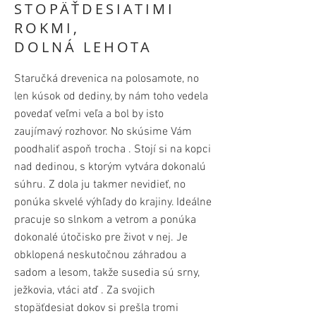
STOPÄŤDESIATIMI
ROKMI,
DOLNÁ LEHOTA
Staručká drevenica na polosamote, no
len kúsok od dediny, by nám toho vedela
povedať veľmi veľa a bol by isto
zaujímavý rozhovor. No skúsime Vám
poodhaliť aspoň trocha . Stojí si na kopci
nad dedinou, s ktorým vytvára dokonalú
súhru. Z dola ju takmer nevidieť, no
ponúka skvelé výhľady do krajiny. Ideálne
pracuje so slnkom a vetrom a ponúka
dokonalé útočisko pre život v nej. Je
obklopená neskutočnou záhradou a
sadom a lesom, takže susedia sú srny,
ježkovia, vtáci atď . Za svojich
stopäťdesiat dokov si prešla tromi