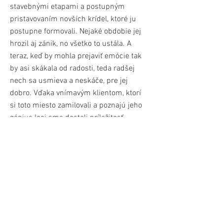
stavebnými etapami a postupným
pristavovaním novších krídel, ktoré ju
postupne formovali. Nejaké obdobie jej
hrozil aj zánik, no všetko to ustála. A
teraz, keď by mohla prejaviť emócie tak
by asi skákala od radosti, teda radšej
nech sa usmieva a neskáče, pre jej
dobro. Vďaka vnímavým klientom, ktorí
si toto miesto zamilovali a poznajú jeho
génius loci sme dostali príležitosť
vdýchnuť domu novú etapu a nový život
a tak ho citlivo preniesť do potrieb
bývania v dnešnom modernom svete. V
našej etape dom nedopĺňame o ďalší
objem. My iba naplno využívame ten
jestvujúci a zopár šikovnými úpravami
do domu dostávame novú dispozíciu.
Denný priestor domu je situovaný okolo