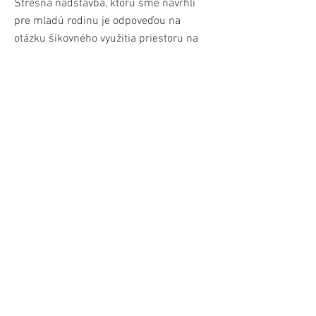
Strešná nadstavba, ktorú sme navrhli
pre mladú rodinu je odpoveďou na
otázku šikovného využitia priestoru na
streche. Pôvodná pultová strecha už
potrebuje kompletnú rekonštrukciu a
tak sa majitelia rozhodli pre vytvorenie
podkrovného bývania s veľkou strešnou
terasou pod novou strechou. Nadstavbu
sme navrhli ako súbor menších
domčekov umiestnených na pôvodnom
objekte, ktoré tvoria akoby malé mesto a
zároveň zapadajú do svojho okolia.
Priestory sú navrhnuté tak aby svojím
obyvateľom ponúkali veľa prirodzeného
svetla, súkromie ale aj pekné výhľady do
okolia prostredníctvom akoby náhodilo
rozmiestnených okien.
stav : spracovávanie projektov